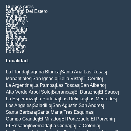
Buenos Aires
Cordoba
Santiago Del Estero
San Luis
Corrientes
Tucuman
Entre Rios
Santa Fe
Salta
Catamarca
La Pampa
Mendoza
Jujuy
Neuquen
Rio Negro
Chaco
Chubut
San Juan
Misiones
Formosa
Localidad:
La Florida
Laguna Blanca
Santa Ana
Las Rosas
|
|
|
|
Manantiales
San Ignacio
Bella Vista
El Cerrito
|
|
|
|
La Argentina
La Pampa
Las Toscas
San Alberto
|
|
|
|
Alto Verde
Arbol Solo
Barrancas
El Durazno
El Sauce
|
|
|
|
|
La Esperanza
La Porteña
Las Delicias
Las Mercedes
|
|
|
|
Los Angeles
Saladillo
San Agustin
San Andres
|
|
|
|
Santa Barbara
Santa Maria
Tres Esquinas
|
|
|
Campo Grande
El Mirador
El Portezuelo
El Porvenir
|
|
|
|
El Rosario
Invernada
La Cienaga
La Colonia
|
|
|
|