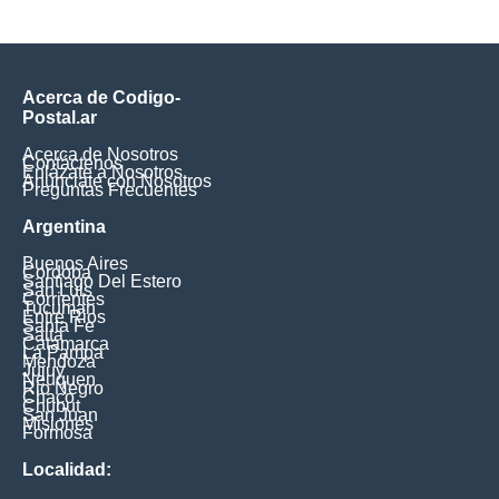
Acerca de Codigo-
Postal.ar
Acerca de Nosotros
Contáctenos
Enlázate a Nosotros
Anúnciate con Nosotros
Preguntas Frecuentes
Argentina
Buenos Aires
Cordoba
Santiago Del Estero
San Luis
Corrientes
Tucuman
Entre Rios
Santa Fe
Salta
Catamarca
La Pampa
Mendoza
Jujuy
Neuquen
Rio Negro
Chaco
Chubut
San Juan
Misiones
Formosa
Localidad: