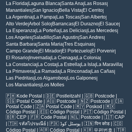
La Florida
Laguna Blanca
Santa Ana
Las Rosas
|
|
|
|
Manantiales
San Ignacio
Bella Vista
El Cerrito
|
|
|
|
La Argentina
La Pampa
Las Toscas
San Alberto
|
|
|
|
Alto Verde
Arbol Solo
Barrancas
El Durazno
El Sauce
|
|
|
|
|
La Esperanza
La Porteña
Las Delicias
Las Mercedes
|
|
|
|
Los Angeles
Saladillo
San Agustin
San Andres
|
|
|
|
Santa Barbara
Santa Maria
Tres Esquinas
|
|
|
Campo Grande
El Mirador
El Portezuelo
El Porvenir
|
|
|
|
El Rosario
Invernada
La Cienaga
La Colonia
|
|
|
|
La Constancia
La Costa
La Estrella
La Isla
La Maravilla
|
|
|
|
|
La Primavera
La Ramada
La Rinconada
Las Cañas
|
|
|
|
Las Piedritas
Los Algarrobos
Los Galpones
|
|
|
Los Manantiales
Los Molles
|
🇵🇭
Kode Postal
| 🇩🇪
Postleitzahl
| 🇬🇧
Postcode
|
🇸🇬
Postal Code
| 🇦🇺
Postcode
| 🇳🇿
Postcode
| 🇨🇦
Postal Code
| 🇿🇦
Postal Code
| 🇲🇾
Poskod
| 🇲🇽
Código Postal
| 🇪🇸
Código Postal
| 🇵🇹
Código Postal
|
🇧🇷
CEP
| 🇫🇷
Code Postal
| 🇳🇱
Postcode
| 🇮🇹
CAP
| 🇹🇭
รหัสไปรษณีย์
| 🇵🇰
پوسٹل کوڈ
| 🇮🇳
पिन कोड
| 🇨🇴
Código Postal
| 🇦🇷
Código Postal
| 🇰🇷
우편번호
| 🇹🇷