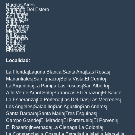
Buenos Aires
Cordoba
Santiago Del Estero
San Luis
Corrientes
Tucuman
Entre Rios
Santa Fe
Salta
Catamarca
La Pampa
Mendoza
Jujuy
Neuquen
Rio Negro
Chaco
Chubut
San Juan
Misiones
Formosa
Localidad:
La Florida
Laguna Blanca
Santa Ana
Las Rosas
|
|
|
|
Manantiales
San Ignacio
Bella Vista
El Cerrito
|
|
|
|
La Argentina
La Pampa
Las Toscas
San Alberto
|
|
|
|
Alto Verde
Arbol Solo
Barrancas
El Durazno
El Sauce
|
|
|
|
|
La Esperanza
La Porteña
Las Delicias
Las Mercedes
|
|
|
|
Los Angeles
Saladillo
San Agustin
San Andres
|
|
|
|
Santa Barbara
Santa Maria
Tres Esquinas
|
|
|
Campo Grande
El Mirador
El Portezuelo
El Porvenir
|
|
|
|
El Rosario
Invernada
La Cienaga
La Colonia
|
|
|
|
La Constancia
La Costa
La Estrella
La Isla
La Maravilla