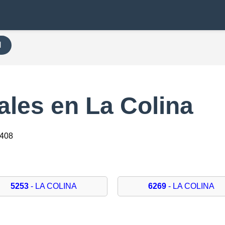
H
les en La Colina
7408
5253
- LA COLINA
6269
- LA COLINA