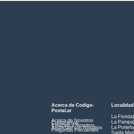
Acerca de Codigo-
Localidad
Postal.ar
La Florida
|
Acerca de Nosotros
La Pampa
Contáctenos
Enlázate a Nosotros
La Porteñ
Anúnciate con Nosotros
Preguntas Frecuentes
Santa Mar