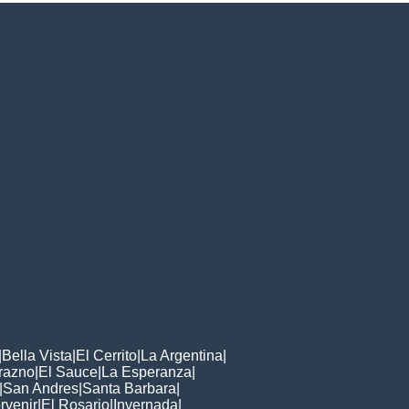
|
Bella Vista
|
El Cerrito
|
La Argentina
|
razno
|
El Sauce
|
La Esperanza
|
|
San Andres
|
Santa Barbara
|
rvenir
|
El Rosario
|
Invernada
|