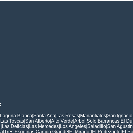
:
Laguna Blanca
|
Santa Ana
|
Las Rosas
|
Manantiales
|
San Ignacio
|
Las Toscas
|
San Alberto
|
Alto Verde
|
Arbol Solo
|
Barrancas
|
El Du
a
|
Las Delicias
|
Las Mercedes
|
Los Angeles
|
Saladillo
|
San Agustin
ia
|
Tres Esquinas
|
Campo Grande
|
El Mirador
|
El Portezuelo
|
El Po