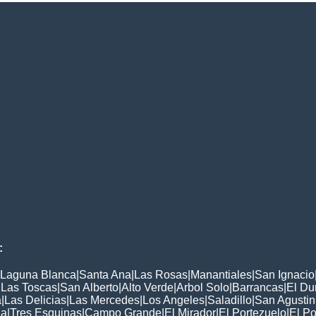
:
Laguna Blanca
|
Santa Ana
|
Las Rosas
|
Manantiales
|
San Ignacio
|
Las Toscas
|
San Alberto
|
Alto Verde
|
Arbol Solo
|
Barrancas
|
El Du
a
|
Las Delicias
|
Las Mercedes
|
Los Angeles
|
Saladillo
|
San Agustin
ia
|
Tres Esquinas
|
Campo Grande
|
El Mirador
|
El Portezuelo
|
El Po