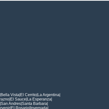
|
Bella Vista
|
El Cerrito
|
La Argentina
|
razno
|
El Sauce
|
La Esperanza
|
|
San Andres
|
Santa Barbara
|
rvenir
|
El Rosario
|
Invernada
|