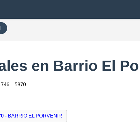
H
les en Barrio El Po
1746 – 5870
70
- BARRIO EL PORVENIR