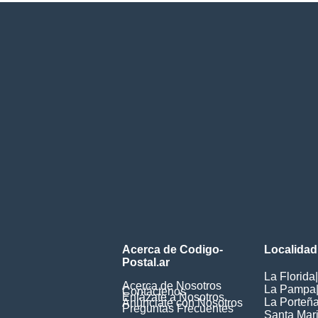
Acerca de Codigo-
Localidad
Postal.ar
La Florida
|
Acerca de Nosotros
La Pampa
Contáctenos
Enlázate a Nosotros
La Porteñ
Anúnciate con Nosotros
Preguntas Frecuentes
Santa Mar