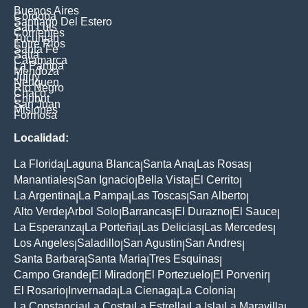
Buenos Aires
Cordoba
Santiago Del Estero
San Luis
Corrientes
Tucuman
Entre Rios
Santa Fe
Salta
Catamarca
La Pampa
Mendoza
Jujuy
Neuquen
Rio Negro
Chaco
Chubut
San Juan
Misiones
Formosa
Localidad:
La Florida
Laguna Blanca
Santa Ana
Las Rosas
|
|
|
|
Manantiales
San Ignacio
Bella Vista
El Cerrito
|
|
|
|
La Argentina
La Pampa
Las Toscas
San Alberto
|
|
|
|
Alto Verde
Arbol Solo
Barrancas
El Durazno
El Sauce
|
|
|
|
|
La Esperanza
La Porteña
Las Delicias
Las Mercedes
|
|
|
|
Los Angeles
Saladillo
San Agustin
San Andres
|
|
|
|
Santa Barbara
Santa Maria
Tres Esquinas
|
|
|
Campo Grande
El Mirador
El Portezuelo
El Porvenir
|
|
|
|
El Rosario
Invernada
La Cienaga
La Colonia
|
|
|
|
La Constancia
La Costa
La Estrella
La Isla
La Maravilla