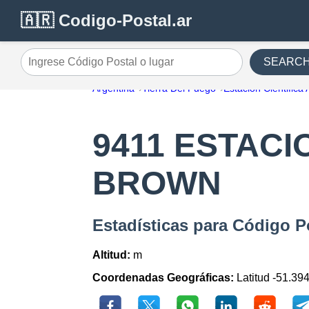
🇦🇷 Codigo-Postal.ar
SEARC
Ingrese Código Postal o lugar
Argentina
Tierra Del Fuego
Estacion Cientifica
9411 ESTACI
BROWN
Estadísticas para Código
Altitud:
m
Coordenadas Geográficas:
Latitud -51.39