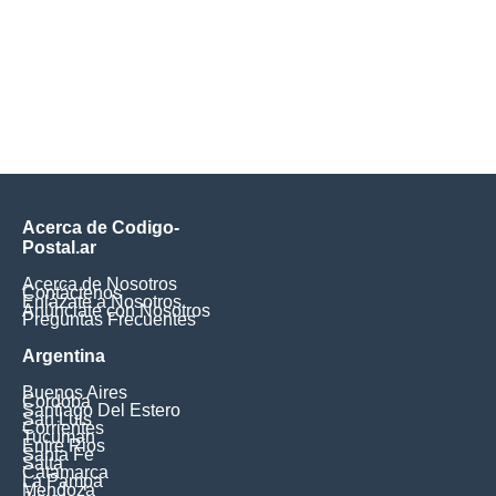
Acerca de Codigo-
Postal.ar
Acerca de Nosotros
Contáctenos
Enlázate a Nosotros
Anúnciate con Nosotros
Preguntas Frecuentes
Argentina
Buenos Aires
Cordoba
Santiago Del Estero
San Luis
Corrientes
Tucuman
Entre Rios
Santa Fe
Salta
Catamarca
La Pampa
Mendoza