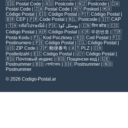
🇸🇬
Postal Code
| 🇦🇺
Postcode
| 🇳🇿
Postcode
| 🇨🇦
Postal Code
| 🇿🇦
Postal Code
| 🇲🇾
Poskod
| 🇲🇽
Código Postal
| 🇪🇸
Código Postal
| 🇵🇹
Código Postal
|
🇧🇷
CEP
| 🇫🇷
Code Postal
| 🇳🇱
Postcode
| 🇮🇹
CAP
| 🇹🇭
รหัสไปรษณีย์
| 🇵🇰
پوسٹل کوڈ
| 🇮🇳
पिन कोड
| 🇨🇴
Código Postal
| 🇦🇷
Código Postal
| 🇰🇷
우편번호
| 🇹🇷
Posta Kodu
| 🇵🇱
Kod Pocztowy
| 🇷🇴
Cod Poștal
| 🇫🇮
Postinumero
| 🇵🇪
Código Postal
| 🇨🇱
Código Postal
|
🇺🇸
ZIP Code
| 🇯🇵
郵便番号
| 🇦🇹
PLZ
| 🇨🇭
Postleitzahl
| 🇪🇨
Código Postal
| 🇺🇾
Código Postal
|
🇷🇺
Почтовый индекс
| 🇧🇬
Пощенски код
| 🇸🇪
Postnummer
| 🇧🇩
পোস্টকোড
| 🇩🇰
Postnummer
| 🇳🇴
Postnummer
© 2026 Codigo-Postal.ar