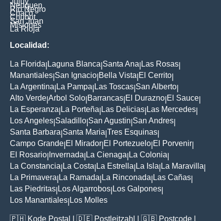
Jujuy
Neuquen
Rio Negro
Chaco
Chubut
San Juan
Misiones
La Rioja
Localidad:
La Florida
Laguna Blanca
Santa Ana
Las Rosas
|
|
|
|
Manantiales
San Ignacio
Bella Vista
El Cerrito
|
|
|
|
La Argentina
La Pampa
Las Toscas
San Alberto
|
|
|
|
Alto Verde
Arbol Solo
Barrancas
El Durazno
El Sauce
|
|
|
|
|
La Esperanza
La Porteña
Las Delicias
Las Mercedes
|
|
|
|
Los Angeles
Saladillo
San Agustin
San Andres
|
|
|
|
Santa Barbara
Santa Maria
Tres Esquinas
|
|
|
Campo Grande
El Mirador
El Portezuelo
El Porvenir
|
|
|
|
El Rosario
Invernada
La Cienaga
La Colonia
|
|
|
|
La Constancia
La Costa
La Estrella
La Isla
La Maravilla
|
|
|
|
|
La Primavera
La Ramada
La Rinconada
Las Cañas
|
|
|
|
Las Piedritas
Los Algarrobos
Los Galpones
|
|
|
Los Manantiales
Los Molles
|
🇵🇭
Kode Postal
| 🇩🇪
Postleitzahl
| 🇬🇧
Postcode
|