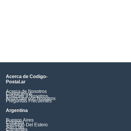
Acerca de Codigo-
Postal.ar
Acerca de Nosotros
Contáctenos
Enlázate a Nosotros
Anúnciate con Nosotros
Preguntas Frecuentes
Argentina
Buenos Aires
Cordoba
Santiago Del Estero
San Luis
Corrientes