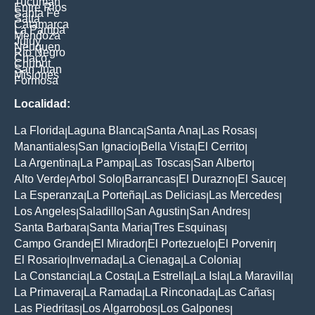
Tucuman
Entre Rios
Santa Fe
Salta
Catamarca
La Pampa
Mendoza
Jujuy
Neuquen
Rio Negro
Chaco
Chubut
San Juan
Misiones
Formosa
Localidad:
La Florida
Laguna Blanca
Santa Ana
Las Rosas
|
|
|
|
Manantiales
San Ignacio
Bella Vista
El Cerrito
|
|
|
|
La Argentina
La Pampa
Las Toscas
San Alberto
|
|
|
|
Alto Verde
Arbol Solo
Barrancas
El Durazno
El Sauce
|
|
|
|
|
La Esperanza
La Porteña
Las Delicias
Las Mercedes
|
|
|
|
Los Angeles
Saladillo
San Agustin
San Andres
|
|
|
|
Santa Barbara
Santa Maria
Tres Esquinas
|
|
|
Campo Grande
El Mirador
El Portezuelo
El Porvenir
|
|
|
|
El Rosario
Invernada
La Cienaga
La Colonia
|
|
|
|
La Constancia
La Costa
La Estrella
La Isla
La Maravilla
|
|
|
|
|
La Primavera
La Ramada
La Rinconada
Las Cañas
|
|
|
|
Las Piedritas
Los Algarrobos
Los Galpones
|
|
|