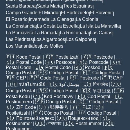
|
|
|
|
Santa Barbara
Santa Maria
Tres Esquinas
|
|
|
Campo Grande
El Mirador
El Portezuelo
El Porvenir
|
|
|
|
El Rosario
Invernada
La Cienaga
La Colonia
|
|
|
|
La Constancia
La Costa
La Estrella
La Isla
La Maravilla
|
|
|
|
|
La Primavera
La Ramada
La Rinconada
Las Cañas
|
|
|
|
Las Piedritas
Los Algarrobos
Los Galpones
|
|
|
Los Manantiales
Los Molles
|
🇵🇭
Kode Postal
| 🇩🇪
Postleitzahl
| 🇬🇧
Postcode
|
🇸🇬
Postal Code
| 🇦🇺
Postcode
| 🇳🇿
Postcode
| 🇨🇦
Postal Code
| 🇿🇦
Postal Code
| 🇲🇾
Poskod
| 🇲🇽
Código Postal
| 🇪🇸
Código Postal
| 🇵🇹
Código Postal
|
🇧🇷
CEP
| 🇫🇷
Code Postal
| 🇳🇱
Postcode
| 🇮🇹
CAP
| 🇹🇭
รหัสไปรษณีย์
| 🇵🇰
پوسٹل کوڈ
| 🇮🇳
पिन कोड
| 🇨🇴
Código Postal
| 🇦🇷
Código Postal
| 🇰🇷
우편번호
| 🇹🇷
Posta Kodu
| 🇵🇱
Kod Pocztowy
| 🇷🇴
Cod Poștal
| 🇫🇮
Postinumero
| 🇵🇪
Código Postal
| 🇨🇱
Código Postal
|
🇺🇸
ZIP Code
| 🇯🇵
郵便番号
| 🇦🇹
PLZ
| 🇨🇭
Postleitzahl
| 🇪🇨
Código Postal
| 🇺🇾
Código Postal
|
🇷🇺
Почтовый индекс
| 🇧🇬
Пощенски код
| 🇸🇪
Postnummer
| 🇧🇩
পোস্টকোড
| 🇩🇰
Postnummer
| 🇳🇴
Postnummer