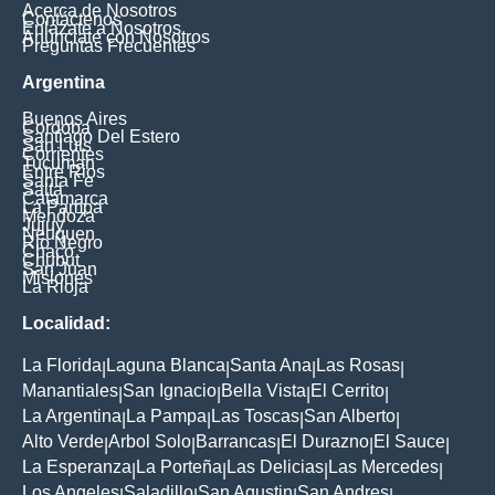
Acerca de Nosotros
Contáctenos
Enlázate a Nosotros
Anúnciate con Nosotros
Preguntas Frecuentes
Argentina
Buenos Aires
Cordoba
Santiago Del Estero
San Luis
Corrientes
Tucuman
Entre Rios
Santa Fe
Salta
Catamarca
La Pampa
Mendoza
Jujuy
Neuquen
Rio Negro
Chaco
Chubut
San Juan
Misiones
La Rioja
Localidad:
La Florida
Laguna Blanca
Santa Ana
Las Rosas
|
|
|
|
Manantiales
San Ignacio
Bella Vista
El Cerrito
|
|
|
|
La Argentina
La Pampa
Las Toscas
San Alberto
|
|
|
|
Alto Verde
Arbol Solo
Barrancas
El Durazno
El Sauce
|
|
|
|
|
La Esperanza
La Porteña
Las Delicias
Las Mercedes
|
|
|
|
Los Angeles
Saladillo
San Agustin
San Andres