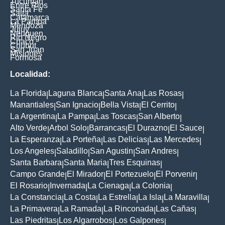
Tucuman
Entre Rios
Santa Fe
Salta
Catamarca
La Pampa
Mendoza
Jujuy
Neuquen
Rio Negro
Chaco
Chubut
San Juan
Misiones
Formosa
Localidad:
La Florida
Laguna Blanca
Santa Ana
Las Rosas
|
|
|
|
Manantiales
San Ignacio
Bella Vista
El Cerrito
|
|
|
|
La Argentina
La Pampa
Las Toscas
San Alberto
|
|
|
|
Alto Verde
Arbol Solo
Barrancas
El Durazno
El Sauce
|
|
|
|
|
La Esperanza
La Porteña
Las Delicias
Las Mercedes
|
|
|
|
Los Angeles
Saladillo
San Agustin
San Andres
|
|
|
|
Santa Barbara
Santa Maria
Tres Esquinas
|
|
|
Campo Grande
El Mirador
El Portezuelo
El Porvenir
|
|
|
|
El Rosario
Invernada
La Cienaga
La Colonia
|
|
|
|
La Constancia
La Costa
La Estrella
La Isla
La Maravilla
|
|
|
|
|
La Primavera
La Ramada
La Rinconada
Las Cañas
|
|
|
|
Las Piedritas
Los Algarrobos
Los Galpones
|
|
|