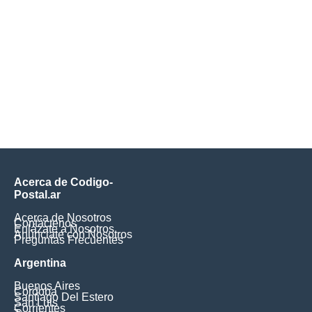
Acerca de Codigo-
Postal.ar
Acerca de Nosotros
Contáctenos
Enlázate a Nosotros
Anúnciate con Nosotros
Preguntas Frecuentes
Argentina
Buenos Aires
Cordoba
Santiago Del Estero
San Luis
Corrientes