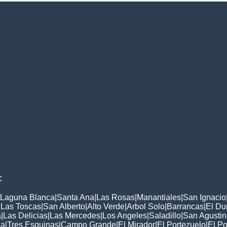
:
Laguna Blanca
|
Santa Ana
|
Las Rosas
|
Manantiales
|
San Ignacio
|
Las Toscas
|
San Alberto
|
Alto Verde
|
Arbol Solo
|
Barrancas
|
El Du
a
|
Las Delicias
|
Las Mercedes
|
Los Angeles
|
Saladillo
|
San Agustin
ia
|
Tres Esquinas
|
Campo Grande
|
El Mirador
|
El Portezuelo
|
El Po