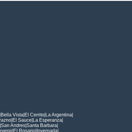
|
Bella Vista
|
El Cerrito
|
La Argentina
|
razno
|
El Sauce
|
La Esperanza
|
|
San Andres
|
Santa Barbara
|
rvenir
|
El Rosario
|
Invernada
|