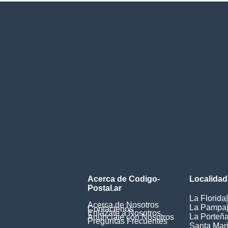
Acerca de Codigo-
Localidad
Postal.ar
La Florida
|
Acerca de Nosotros
La Pampa
Contáctenos
Enlázate a Nosotros
La Porteñ
Anúnciate con Nosotros
Preguntas Frecuentes
Santa Mar