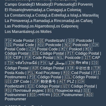
Campo Grande
El Mirador
El Portezuelo
El Porvenir
|
|
|
|
El Rosario
Invernada
La Cienaga
La Colonia
|
|
|
|
La Constancia
La Costa
La Estrella
La Isla
La Maravilla
|
|
|
|
|
La Primavera
La Ramada
La Rinconada
Las Cañas
|
|
|
|
Las Piedritas
Los Algarrobos
Los Galpones
|
|
|
Los Manantiales
Los Molles
|
🇵🇭
Kode Postal
| 🇩🇪
Postleitzahl
| 🇬🇧
Postcode
|
🇸🇬
Postal Code
| 🇦🇺
Postcode
| 🇳🇿
Postcode
| 🇨🇦
Postal Code
| 🇿🇦
Postal Code
| 🇲🇾
Poskod
| 🇲🇽
Código Postal
| 🇪🇸
Código Postal
| 🇵🇹
Código Postal
|
🇧🇷
CEP
| 🇫🇷
Code Postal
| 🇳🇱
Postcode
| 🇮🇹
CAP
| 🇹🇭
รหัสไปรษณีย์
| 🇵🇰
پوسٹل کوڈ
| 🇮🇳
पिन कोड
| 🇨🇴
Código Postal
| 🇦🇷
Código Postal
| 🇰🇷
우편번호
| 🇹🇷
Posta Kodu
| 🇵🇱
Kod Pocztowy
| 🇷🇴
Cod Poștal
| 🇫🇮
Postinumero
| 🇵🇪
Código Postal
| 🇨🇱
Código Postal
|
🇺🇸
ZIP Code
| 🇯🇵
郵便番号
| 🇦🇹
PLZ
| 🇨🇭
Postleitzahl
| 🇪🇨
Código Postal
| 🇺🇾
Código Postal
|
🇷🇺
Почтовый индекс
| 🇧🇬
Пощенски код
| 🇸🇪
Postnummer
| 🇧🇩
পোস্টকোড
| 🇩🇰
Postnummer
| 🇳🇴
Postnummer