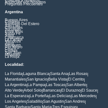
Enlázate a Nosotros
Anúnciate con Nosotros
Preguntas Frecuentes
Argentina
Buenos Aires
Cordoba
Santiago Del Estero
San Luis
Corrientes
Tucuman
Entre Rios
Santa Fe
Salta
Catamarca
La Pampa
Mendoza
Jujuy
Neuquen
Rio Negro
Chaco
Chubut
San Juan
Misiones
La Rioja
Localidad:
La Florida
Laguna Blanca
Santa Ana
Las Rosas
|
|
|
|
Manantiales
San Ignacio
Bella Vista
El Cerrito
|
|
|
|
La Argentina
La Pampa
Las Toscas
San Alberto
|
|
|
|
Alto Verde
Arbol Solo
Barrancas
El Durazno
El Sauce
|
|
|
|
|
La Esperanza
La Porteña
Las Delicias
Las Mercedes
|
|
|
|
Los Angeles
Saladillo
San Agustin
San Andres
|
|
|
|
Santa Barbara
Santa Maria
Tres Esquinas
|
|
|