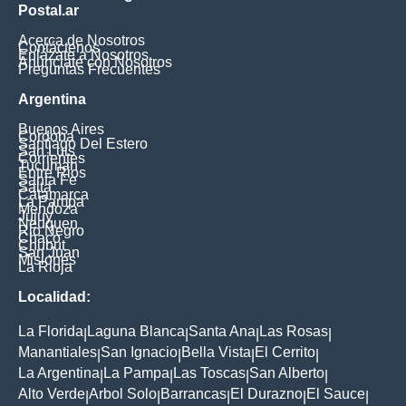
Postal.ar
Acerca de Nosotros
Contáctenos
Enlázate a Nosotros
Anúnciate con Nosotros
Preguntas Frecuentes
Argentina
Buenos Aires
Cordoba
Santiago Del Estero
San Luis
Corrientes
Tucuman
Entre Rios
Santa Fe
Salta
Catamarca
La Pampa
Mendoza
Jujuy
Neuquen
Rio Negro
Chaco
Chubut
San Juan
Misiones
La Rioja
Localidad:
La Florida
Laguna Blanca
Santa Ana
Las Rosas
|
|
|
|
Manantiales
San Ignacio
Bella Vista
El Cerrito
|
|
|
|
La Argentina
La Pampa
Las Toscas
San Alberto
|
|
|
|
Alto Verde
Arbol Solo
Barrancas
El Durazno
El Sauce
|
|
|
|
|