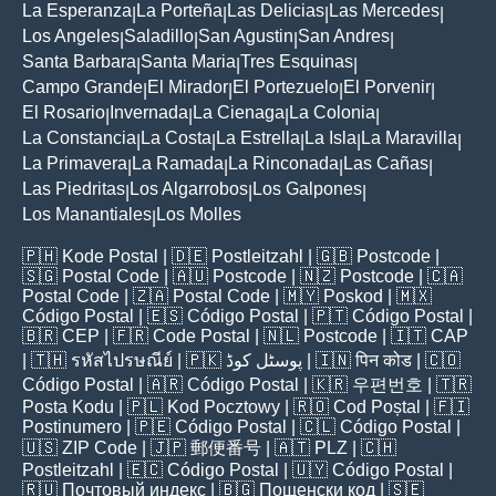
La Esperanza
La Porteña
Las Delicias
Las Mercedes
|
|
|
|
Los Angeles
Saladillo
San Agustin
San Andres
|
|
|
|
Santa Barbara
Santa Maria
Tres Esquinas
|
|
|
Campo Grande
El Mirador
El Portezuelo
El Porvenir
|
|
|
|
El Rosario
Invernada
La Cienaga
La Colonia
|
|
|
|
La Constancia
La Costa
La Estrella
La Isla
La Maravilla
|
|
|
|
|
La Primavera
La Ramada
La Rinconada
Las Cañas
|
|
|
|
Las Piedritas
Los Algarrobos
Los Galpones
|
|
|
Los Manantiales
Los Molles
|
🇵🇭
Kode Postal
| 🇩🇪
Postleitzahl
| 🇬🇧
Postcode
|
🇸🇬
Postal Code
| 🇦🇺
Postcode
| 🇳🇿
Postcode
| 🇨🇦
Postal Code
| 🇿🇦
Postal Code
| 🇲🇾
Poskod
| 🇲🇽
Código Postal
| 🇪🇸
Código Postal
| 🇵🇹
Código Postal
|
🇧🇷
CEP
| 🇫🇷
Code Postal
| 🇳🇱
Postcode
| 🇮🇹
CAP
| 🇹🇭
รหัสไปรษณีย์
| 🇵🇰
پوسٹل کوڈ
| 🇮🇳
पिन कोड
| 🇨🇴
Código Postal
| 🇦🇷
Código Postal
| 🇰🇷
우편번호
| 🇹🇷
Posta Kodu
| 🇵🇱
Kod Pocztowy
| 🇷🇴
Cod Poștal
| 🇫🇮
Postinumero
| 🇵🇪
Código Postal
| 🇨🇱
Código Postal
|
🇺🇸
ZIP Code
| 🇯🇵
郵便番号
| 🇦🇹
PLZ
| 🇨🇭
Postleitzahl
| 🇪🇨
Código Postal
| 🇺🇾
Código Postal
|
🇷🇺
Почтовый индекс
| 🇧🇬
Пощенски код
| 🇸🇪