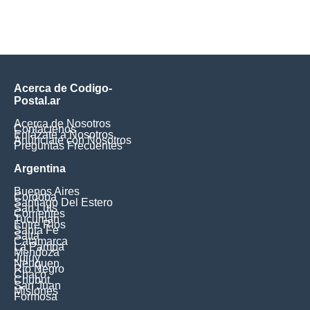
Acerca de Codigo-
Postal.ar
Acerca de Nosotros
Contáctenos
Enlázate a Nosotros
Anúnciate con Nosotros
Preguntas Frecuentes
Argentina
Buenos Aires
Cordoba
Santiago Del Estero
San Luis
Corrientes
Tucuman
Entre Rios
Santa Fe
Salta
Catamarca
La Pampa
Mendoza
Jujuy
Neuquen
Rio Negro
Chaco
Chubut
San Juan
Misiones
Formosa