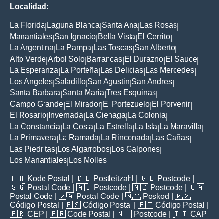
Localidad:
La Florida
Laguna Blanca
Santa Ana
Las Rosas
|
|
|
|
Manantiales
San Ignacio
Bella Vista
El Cerrito
|
|
|
|
La Argentina
La Pampa
Las Toscas
San Alberto
|
|
|
|
Alto Verde
Arbol Solo
Barrancas
El Durazno
El Sauce
|
|
|
|
|
La Esperanza
La Porteña
Las Delicias
Las Mercedes
|
|
|
|
Los Angeles
Saladillo
San Agustin
San Andres
|
|
|
|
Santa Barbara
Santa Maria
Tres Esquinas
|
|
|
Campo Grande
El Mirador
El Portezuelo
El Porvenir
|
|
|
|
El Rosario
Invernada
La Cienaga
La Colonia
|
|
|
|
La Constancia
La Costa
La Estrella
La Isla
La Maravilla
|
|
|
|
|
La Primavera
La Ramada
La Rinconada
Las Cañas
|
|
|
|
Las Piedritas
Los Algarrobos
Los Galpones
|
|
|
Los Manantiales
Los Molles
|
🇵🇭
Kode Postal
| 🇩🇪
Postleitzahl
| 🇬🇧
Postcode
|
🇸🇬
Postal Code
| 🇦🇺
Postcode
| 🇳🇿
Postcode
| 🇨🇦
Postal Code
| 🇿🇦
Postal Code
| 🇲🇾
Poskod
| 🇲🇽
Código Postal
| 🇪🇸
Código Postal
| 🇵🇹
Código Postal
|
🇧🇷
CEP
| 🇫🇷
Code Postal
| 🇳🇱
Postcode
| 🇮🇹
CAP