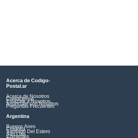
Acerca de Codigo-
Postal.ar
Acerca de Nosotros
Contáctenos
Enlázate a Nosotros
Anúnciate con Nosotros
Preguntas Frecuentes
Argentina
Buenos Aires
Cordoba
Santiago Del Estero
San Luis
Corrientes