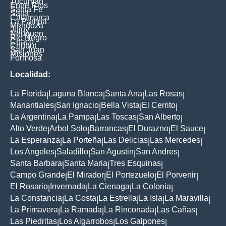
Tucuman
Entre Rios
Santa Fe
Salta
Catamarca
La Pampa
Mendoza
Jujuy
Neuquen
Rio Negro
Chaco
Chubut
San Juan
Misiones
Formosa
Localidad:
La Florida
Laguna Blanca
Santa Ana
Las Rosas
|
|
|
|
Manantiales
San Ignacio
Bella Vista
El Cerrito
|
|
|
|
La Argentina
La Pampa
Las Toscas
San Alberto
|
|
|
|
Alto Verde
Arbol Solo
Barrancas
El Durazno
El Sauce
|
|
|
|
|
La Esperanza
La Porteña
Las Delicias
Las Mercedes
|
|
|
|
Los Angeles
Saladillo
San Agustin
San Andres
|
|
|
|
Santa Barbara
Santa Maria
Tres Esquinas
|
|
|
Campo Grande
El Mirador
El Portezuelo
El Porvenir
|
|
|
|
El Rosario
Invernada
La Cienaga
La Colonia
|
|
|
|
La Constancia
La Costa
La Estrella
La Isla
La Maravilla
|
|
|
|
|
La Primavera
La Ramada
La Rinconada
Las Cañas
|
|
|
|
Las Piedritas
Los Algarrobos
Los Galpones
|
|
|