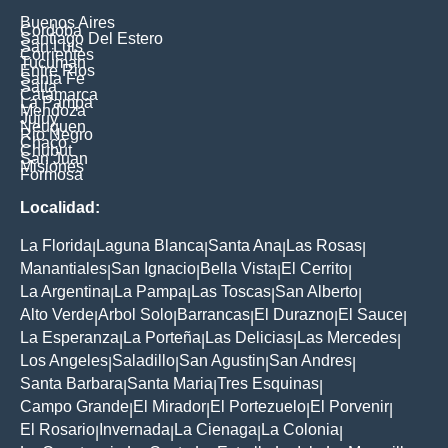
Buenos Aires
Cordoba
Santiago Del Estero
San Luis
Corrientes
Tucuman
Entre Rios
Santa Fe
Salta
Catamarca
La Pampa
Mendoza
Jujuy
Neuquen
Rio Negro
Chaco
Chubut
San Juan
Misiones
Formosa
Localidad:
La Florida
Laguna Blanca
Santa Ana
Las Rosas
|
|
|
|
Manantiales
San Ignacio
Bella Vista
El Cerrito
|
|
|
|
La Argentina
La Pampa
Las Toscas
San Alberto
|
|
|
|
Alto Verde
Arbol Solo
Barrancas
El Durazno
El Sauce
|
|
|
|
|
La Esperanza
La Porteña
Las Delicias
Las Mercedes
|
|
|
|
Los Angeles
Saladillo
San Agustin
San Andres
|
|
|
|
Santa Barbara
Santa Maria
Tres Esquinas
|
|
|
Campo Grande
El Mirador
El Portezuelo
El Porvenir
|
|
|
|
El Rosario
Invernada
La Cienaga
La Colonia
|
|
|
|