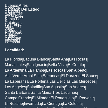
Buenos Aires
Cordoba
Santiago Del Estero
San Luis
Corrientes
Tucuman
Entre Rios
Santa Fe
Salta
Catamarca
La Pampa
Mendoza
Jujuy
Neuquen
Rio Negro
Chaco
Chubut
San Juan
Misiones
Formosa
Localidad:
La Florida
Laguna Blanca
Santa Ana
Las Rosas
|
|
|
|
Manantiales
San Ignacio
Bella Vista
El Cerrito
|
|
|
|
La Argentina
La Pampa
Las Toscas
San Alberto
|
|
|
|
Alto Verde
Arbol Solo
Barrancas
El Durazno
El Sauce
|
|
|
|
|
La Esperanza
La Porteña
Las Delicias
Las Mercedes
|
|
|
|
Los Angeles
Saladillo
San Agustin
San Andres
|
|
|
|
Santa Barbara
Santa Maria
Tres Esquinas
|
|
|
Campo Grande
El Mirador
El Portezuelo
El Porvenir
|
|
|
|
El Rosario
Invernada
La Cienaga
La Colonia
|
|
|
|