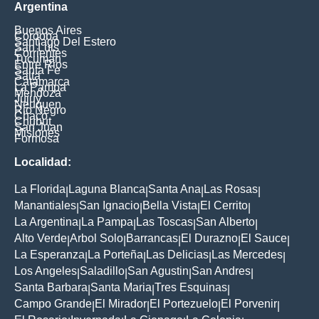
Argentina
Buenos Aires
Cordoba
Santiago Del Estero
San Luis
Corrientes
Tucuman
Entre Rios
Santa Fe
Salta
Catamarca
La Pampa
Mendoza
Jujuy
Neuquen
Rio Negro
Chaco
Chubut
San Juan
Misiones
Formosa
Localidad:
La Florida
Laguna Blanca
Santa Ana
Las Rosas
|
|
|
|
Manantiales
San Ignacio
Bella Vista
El Cerrito
|
|
|
|
La Argentina
La Pampa
Las Toscas
San Alberto
|
|
|
|
Alto Verde
Arbol Solo
Barrancas
El Durazno
El Sauce
|
|
|
|
|
La Esperanza
La Porteña
Las Delicias
Las Mercedes
|
|
|
|
Los Angeles
Saladillo
San Agustin
San Andres
|
|
|
|
Santa Barbara
Santa Maria
Tres Esquinas
|
|
|
Campo Grande
El Mirador
El Portezuelo
El Porvenir
|
|
|
|