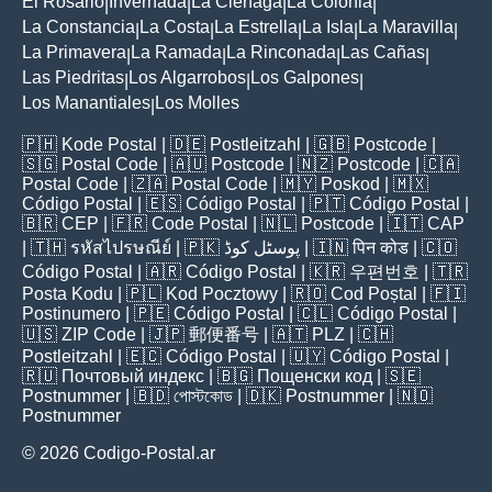
El Rosario
Invernada
La Cienaga
La Colonia
|
|
|
|
La Constancia
La Costa
La Estrella
La Isla
La Maravilla
|
|
|
|
|
La Primavera
La Ramada
La Rinconada
Las Cañas
|
|
|
|
Las Piedritas
Los Algarrobos
Los Galpones
|
|
|
Los Manantiales
Los Molles
|
🇵🇭
Kode Postal
| 🇩🇪
Postleitzahl
| 🇬🇧
Postcode
|
🇸🇬
Postal Code
| 🇦🇺
Postcode
| 🇳🇿
Postcode
| 🇨🇦
Postal Code
| 🇿🇦
Postal Code
| 🇲🇾
Poskod
| 🇲🇽
Código Postal
| 🇪🇸
Código Postal
| 🇵🇹
Código Postal
|
🇧🇷
CEP
| 🇫🇷
Code Postal
| 🇳🇱
Postcode
| 🇮🇹
CAP
| 🇹🇭
รหัสไปรษณีย์
| 🇵🇰
پوسٹل کوڈ
| 🇮🇳
पिन कोड
| 🇨🇴
Código Postal
| 🇦🇷
Código Postal
| 🇰🇷
우편번호
| 🇹🇷
Posta Kodu
| 🇵🇱
Kod Pocztowy
| 🇷🇴
Cod Poștal
| 🇫🇮
Postinumero
| 🇵🇪
Código Postal
| 🇨🇱
Código Postal
|
🇺🇸
ZIP Code
| 🇯🇵
郵便番号
| 🇦🇹
PLZ
| 🇨🇭
Postleitzahl
| 🇪🇨
Código Postal
| 🇺🇾
Código Postal
|
🇷🇺
Почтовый индекс
| 🇧🇬
Пощенски код
| 🇸🇪
Postnummer
| 🇧🇩
পোস্টকোড
| 🇩🇰
Postnummer
| 🇳🇴
Postnummer
© 2026 Codigo-Postal.ar