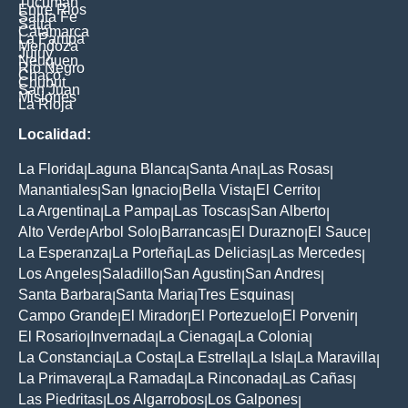
Tucuman
Entre Rios
Santa Fe
Salta
Catamarca
La Pampa
Mendoza
Jujuy
Neuquen
Rio Negro
Chaco
Chubut
San Juan
Misiones
La Rioja
Localidad:
La Florida
Laguna Blanca
Santa Ana
Las Rosas
|
|
|
|
Manantiales
San Ignacio
Bella Vista
El Cerrito
|
|
|
|
La Argentina
La Pampa
Las Toscas
San Alberto
|
|
|
|
Alto Verde
Arbol Solo
Barrancas
El Durazno
El Sauce
|
|
|
|
|
La Esperanza
La Porteña
Las Delicias
Las Mercedes
|
|
|
|
Los Angeles
Saladillo
San Agustin
San Andres
|
|
|
|
Santa Barbara
Santa Maria
Tres Esquinas
|
|
|
Campo Grande
El Mirador
El Portezuelo
El Porvenir
|
|
|
|
El Rosario
Invernada
La Cienaga
La Colonia
|
|
|
|
La Constancia
La Costa
La Estrella
La Isla
La Maravilla
|
|
|
|
|
La Primavera
La Ramada
La Rinconada
Las Cañas
|
|
|
|
Las Piedritas
Los Algarrobos
Los Galpones
|
|
|