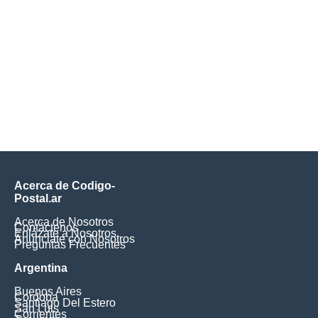
Acerca de Codigo-
Postal.ar
Acerca de Nosotros
Contáctenos
Enlázate a Nosotros
Anúnciate con Nosotros
Preguntas Frecuentes
Argentina
Buenos Aires
Cordoba
Santiago Del Estero
San Luis
Corrientes