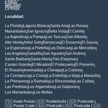
Chaco
Chubut
San Juan
Misiones
La Rioja
Localidad:
La Florida
Laguna Blanca
Santa Ana
Las Rosas
|
|
|
|
Manantiales
San Ignacio
Bella Vista
El Cerrito
|
|
|
|
La Argentina
La Pampa
Las Toscas
San Alberto
|
|
|
|
Alto Verde
Arbol Solo
Barrancas
El Durazno
El Sauce
|
|
|
|
|
La Esperanza
La Porteña
Las Delicias
Las Mercedes
|
|
|
|
Los Angeles
Saladillo
San Agustin
San Andres
|
|
|
|
Santa Barbara
Santa Maria
Tres Esquinas
|
|
|
Campo Grande
El Mirador
El Portezuelo
El Porvenir
|
|
|
|
El Rosario
Invernada
La Cienaga
La Colonia
|
|
|
|
La Constancia
La Costa
La Estrella
La Isla
La Maravilla
|
|
|
|
|
La Primavera
La Ramada
La Rinconada
Las Cañas
|
|
|
|
Las Piedritas
Los Algarrobos
Los Galpones
|
|
|
Los Manantiales
Los Molles
|
🇵🇭
Kode Postal
| 🇩🇪
Postleitzahl
| 🇬🇧
Postcode
|
🇸🇬
Postal Code
| 🇦🇺
Postcode
| 🇳🇿
Postcode
| 🇨🇦