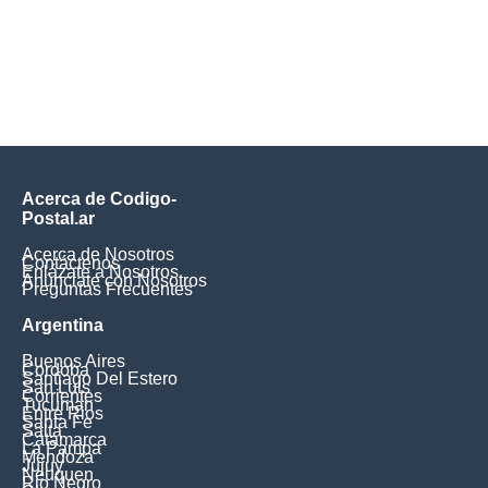
Acerca de Codigo-
Postal.ar
Acerca de Nosotros
Contáctenos
Enlázate a Nosotros
Anúnciate con Nosotros
Preguntas Frecuentes
Argentina
Buenos Aires
Cordoba
Santiago Del Estero
San Luis
Corrientes
Tucuman
Entre Rios
Santa Fe
Salta
Catamarca
La Pampa
Mendoza
Jujuy
Neuquen
Rio Negro