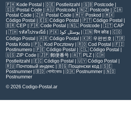
🇵🇭
Kode Postal
| 🇩🇪
Postleitzahl
| 🇬🇧
Postcode
|
🇸🇬
Postal Code
| 🇦🇺
Postcode
| 🇳🇿
Postcode
| 🇨🇦
Postal Code
| 🇿🇦
Postal Code
| 🇲🇾
Poskod
| 🇲🇽
Código Postal
| 🇪🇸
Código Postal
| 🇵🇹
Código Postal
|
🇧🇷
CEP
| 🇫🇷
Code Postal
| 🇳🇱
Postcode
| 🇮🇹
CAP
| 🇹🇭
รหัสไปรษณีย์
| 🇵🇰
پوسٹل کوڈ
| 🇮🇳
पिन कोड
| 🇨🇴
Código Postal
| 🇦🇷
Código Postal
| 🇰🇷
우편번호
| 🇹🇷
Posta Kodu
| 🇵🇱
Kod Pocztowy
| 🇷🇴
Cod Poștal
| 🇫🇮
Postinumero
| 🇵🇪
Código Postal
| 🇨🇱
Código Postal
|
🇺🇸
ZIP Code
| 🇯🇵
郵便番号
| 🇦🇹
PLZ
| 🇨🇭
Postleitzahl
| 🇪🇨
Código Postal
| 🇺🇾
Código Postal
|
🇷🇺
Почтовый индекс
| 🇧🇬
Пощенски код
| 🇸🇪
Postnummer
| 🇧🇩
পোস্টকোড
| 🇩🇰
Postnummer
| 🇳🇴
Postnummer
© 2026 Codigo-Postal.ar