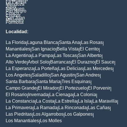
La Pampa
Mendoza
Jujuy
Neuquen
Rio Negro
Chaco
Chubut
San Juan
Misiones
Formosa
Localidad:
La Florida
Laguna Blanca
Santa Ana
Las Rosas
|
|
|
|
Manantiales
San Ignacio
Bella Vista
El Cerrito
|
|
|
|
La Argentina
La Pampa
Las Toscas
San Alberto
|
|
|
|
Alto Verde
Arbol Solo
Barrancas
El Durazno
El Sauce
|
|
|
|
|
La Esperanza
La Porteña
Las Delicias
Las Mercedes
|
|
|
|
Los Angeles
Saladillo
San Agustin
San Andres
|
|
|
|
Santa Barbara
Santa Maria
Tres Esquinas
|
|
|
Campo Grande
El Mirador
El Portezuelo
El Porvenir
|
|
|
|
El Rosario
Invernada
La Cienaga
La Colonia
|
|
|
|
La Constancia
La Costa
La Estrella
La Isla
La Maravilla
|
|
|
|
|
La Primavera
La Ramada
La Rinconada
Las Cañas
|
|
|
|
Las Piedritas
Los Algarrobos
Los Galpones
|
|
|
Los Manantiales
Los Molles
|