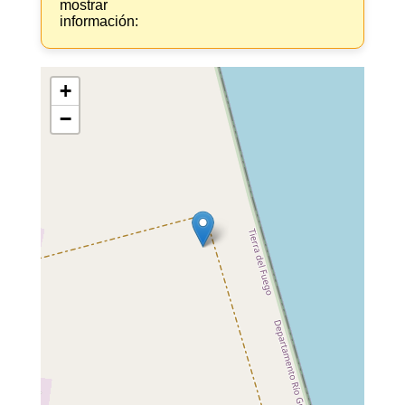
mostrar
información:
+
−