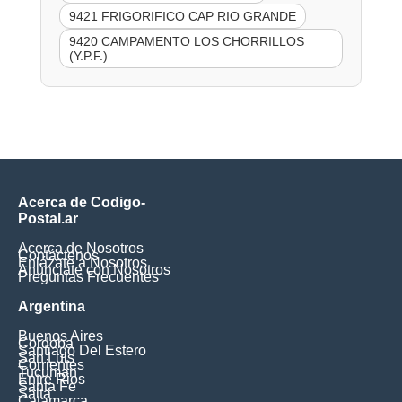
9421 FRIGORIFICO CAP RIO GRANDE
9420 CAMPAMENTO LOS CHORRILLOS
(Y.P.F.)
Acerca de Codigo-
Postal.ar
Acerca de Nosotros
Contáctenos
Enlázate a Nosotros
Anúnciate con Nosotros
Preguntas Frecuentes
Argentina
Buenos Aires
Cordoba
Santiago Del Estero
San Luis
Corrientes
Tucuman
Entre Rios
Santa Fe
Salta
Catamarca