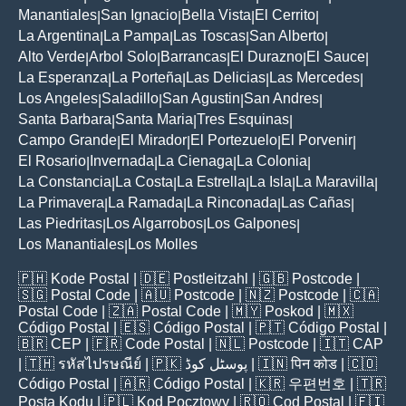
Manantiales
San Ignacio
Bella Vista
El Cerrito
|
|
|
|
La Argentina
La Pampa
Las Toscas
San Alberto
|
|
|
|
Alto Verde
Arbol Solo
Barrancas
El Durazno
El Sauce
|
|
|
|
|
La Esperanza
La Porteña
Las Delicias
Las Mercedes
|
|
|
|
Los Angeles
Saladillo
San Agustin
San Andres
|
|
|
|
Santa Barbara
Santa Maria
Tres Esquinas
|
|
|
Campo Grande
El Mirador
El Portezuelo
El Porvenir
|
|
|
|
El Rosario
Invernada
La Cienaga
La Colonia
|
|
|
|
La Constancia
La Costa
La Estrella
La Isla
La Maravilla
|
|
|
|
|
La Primavera
La Ramada
La Rinconada
Las Cañas
|
|
|
|
Las Piedritas
Los Algarrobos
Los Galpones
|
|
|
Los Manantiales
Los Molles
|
🇵🇭
Kode Postal
| 🇩🇪
Postleitzahl
| 🇬🇧
Postcode
|
🇸🇬
Postal Code
| 🇦🇺
Postcode
| 🇳🇿
Postcode
| 🇨🇦
Postal Code
| 🇿🇦
Postal Code
| 🇲🇾
Poskod
| 🇲🇽
Código Postal
| 🇪🇸
Código Postal
| 🇵🇹
Código Postal
|
🇧🇷
CEP
| 🇫🇷
Code Postal
| 🇳🇱
Postcode
| 🇮🇹
CAP
| 🇹🇭
รหัสไปรษณีย์
| 🇵🇰
پوسٹل کوڈ
| 🇮🇳
पिन कोड
| 🇨🇴
Código Postal
| 🇦🇷
Código Postal
| 🇰🇷
우편번호
| 🇹🇷
Posta Kodu
| 🇵🇱
Kod Pocztowy
| 🇷🇴
Cod Poștal
| 🇫🇮