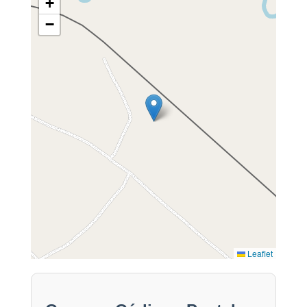
+
−
Leaflet