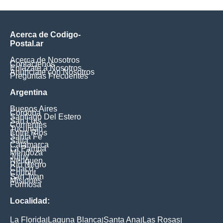
Acerca de Codigo-
Postal.ar
Acerca de Nosotros
Contáctenos
Enlázate a Nosotros
Anúnciate con Nosotros
Preguntas Frecuentes
Argentina
Buenos Aires
Cordoba
Santiago Del Estero
San Luis
Corrientes
Tucuman
Entre Rios
Santa Fe
Salta
Catamarca
La Pampa
Mendoza
Jujuy
Neuquen
Rio Negro
Chaco
Chubut
San Juan
Misiones
Formosa
Localidad:
La Florida
Laguna Blanca
Santa Ana
Las Rosas
|
|
|
|