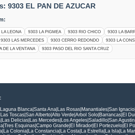
es: 9303 EL PAN DE AZUCAR
m:
3 LA LEONA
9303 LA PIGMEA
9303 RIO CHICO
9303 LA BAR
9303 LAS MERCEDES
9303 CERRO REDONDO
9303 LA CON
A DE LA VENTANA
9303 PASO DEL RIO SANTA CRUZ
:
Laguna Blanca
|
Santa Ana
|
Las Rosas
|
Manantiales
|
San Ignacio
|
Las Toscas
|
San Alberto
|
Alto Verde
|
Arbol Solo
|
Barrancas
|
El Du
a
|
Las Delicias
|
Las Mercedes
|
Los Angeles
|
Saladillo
|
San Agustin
ia
|
Tres Esquinas
|
Campo Grande
|
El Mirador
|
El Portezuelo
|
El Po
a
|
La Colonia
|
La Constancia
|
La Costa
|
La Estrella
|
La Isla
|
La Mar