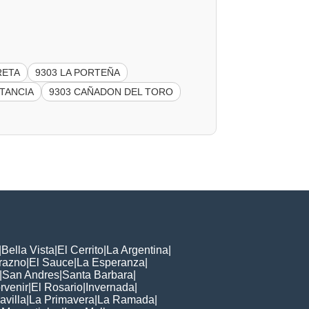
RETA
9303 LA PORTEÑA
STANCIA
9303 CAÑADON DEL TORO
|
Bella Vista
|
El Cerrito
|
La Argentina
|
razno
|
El Sauce
|
La Esperanza
|
|
San Andres
|
Santa Barbara
|
rvenir
|
El Rosario
|
Invernada
|
avilla
|
La Primavera
|
La Ramada
|