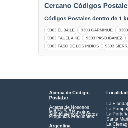
Cercano Códigos Postal
Códigos Postales dentro de 1 k
9303 EL BAILE
9303 GARMINUE
930
9303 TAUEL AIKE
9303 PASO IBAÑEZ
9303 PASO DE LOS INDIOS
9303 SIERR
Acerca de Codigo-
Localidad
Postal.ar
La Florida
|
Acerca de Nosotros
La Pampa
Contáctenos
Enlázate a Nosotros
La Porteñ
Anúnciate con Nosotros
Preguntas Frecuentes
Santa Mar
La Cienag
Argentina