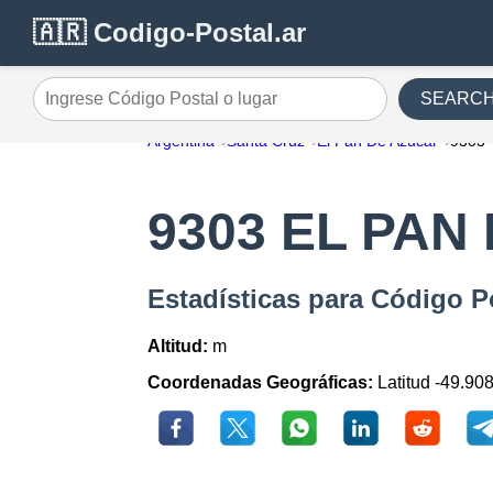
🇦🇷 Codigo-Postal.ar
SEARC
Ingrese Código Postal o lugar
Argentina
Santa Cruz
El Pan De Azucar
9303
9303 EL PAN
Estadísticas para Código 
Altitud:
m
Coordenadas Geográficas:
Latitud -49.908