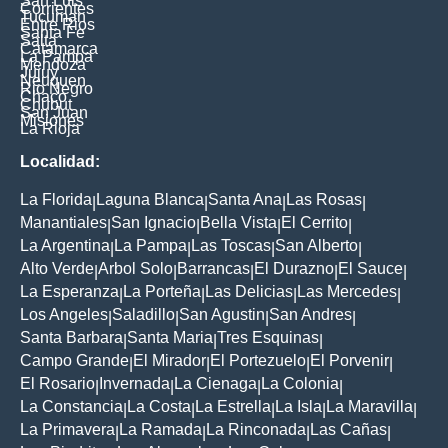
San Luis
Corrientes
Tucuman
Entre Rios
Santa Fe
Salta
Catamarca
La Pampa
Mendoza
Jujuy
Neuquen
Rio Negro
Chaco
Chubut
San Juan
Misiones
La Rioja
Localidad:
La Florida
Laguna Blanca
Santa Ana
Las Rosas
|
|
|
|
Manantiales
San Ignacio
Bella Vista
El Cerrito
|
|
|
|
La Argentina
La Pampa
Las Toscas
San Alberto
|
|
|
|
Alto Verde
Arbol Solo
Barrancas
El Durazno
El Sauce
|
|
|
|
|
La Esperanza
La Porteña
Las Delicias
Las Mercedes
|
|
|
|
Los Angeles
Saladillo
San Agustin
San Andres
|
|
|
|
Santa Barbara
Santa Maria
Tres Esquinas
|
|
|
Campo Grande
El Mirador
El Portezuelo
El Porvenir
|
|
|
|
El Rosario
Invernada
La Cienaga
La Colonia
|
|
|
|
La Constancia
La Costa
La Estrella
La Isla
La Maravilla
|
|
|
|
|
La Primavera
La Ramada
La Rinconada
Las Cañas
|
|
|
|