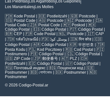
Las Piedritas
Los Algarrobos
Los Galpones
|
|
|
Los Manantiales
Los Molles
|
🇵🇭
Kode Postal
| 🇩🇪
Postleitzahl
| 🇬🇧
Postcode
|
🇸🇬
Postal Code
| 🇦🇺
Postcode
| 🇳🇿
Postcode
| 🇨🇦
Postal Code
| 🇿🇦
Postal Code
| 🇲🇾
Poskod
| 🇲🇽
Código Postal
| 🇪🇸
Código Postal
| 🇵🇹
Código Postal
|
🇧🇷
CEP
| 🇫🇷
Code Postal
| 🇳🇱
Postcode
| 🇮🇹
CAP
| 🇹🇭
รหัสไปรษณีย์
| 🇵🇰
پوسٹل کوڈ
| 🇮🇳
पिन कोड
| 🇨🇴
Código Postal
| 🇦🇷
Código Postal
| 🇰🇷
우편번호
| 🇹🇷
Posta Kodu
| 🇵🇱
Kod Pocztowy
| 🇷🇴
Cod Poștal
| 🇫🇮
Postinumero
| 🇵🇪
Código Postal
| 🇨🇱
Código Postal
|
🇺🇸
ZIP Code
| 🇯🇵
郵便番号
| 🇦🇹
PLZ
| 🇨🇭
Postleitzahl
| 🇪🇨
Código Postal
| 🇺🇾
Código Postal
|
🇷🇺
Почтовый индекс
| 🇧🇬
Пощенски код
| 🇸🇪
Postnummer
| 🇧🇩
পোস্টকোড
| 🇩🇰
Postnummer
| 🇳🇴
Postnummer
© 2026 Codigo-Postal.ar