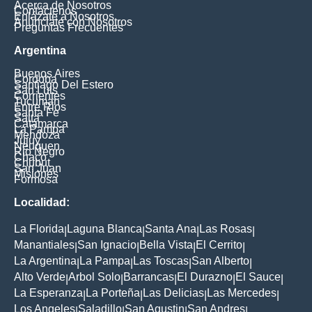
Acerca de Nosotros
Contáctenos
Enlázate a Nosotros
Anúnciate con Nosotros
Preguntas Frecuentes
Argentina
Buenos Aires
Cordoba
Santiago Del Estero
San Luis
Corrientes
Tucuman
Entre Rios
Santa Fe
Salta
Catamarca
La Pampa
Mendoza
Jujuy
Neuquen
Rio Negro
Chaco
Chubut
San Juan
Misiones
Formosa
Localidad:
La Florida
Laguna Blanca
Santa Ana
Las Rosas
|
|
|
|
Manantiales
San Ignacio
Bella Vista
El Cerrito
|
|
|
|
La Argentina
La Pampa
Las Toscas
San Alberto
|
|
|
|
Alto Verde
Arbol Solo
Barrancas
El Durazno
El Sauce
|
|
|
|
|
La Esperanza
La Porteña
Las Delicias
Las Mercedes
|
|
|
|
Los Angeles
Saladillo
San Agustin
San Andres
|
|
|
|