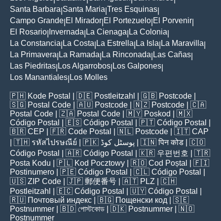
Santa Barbara
Santa Maria
Tres Esquinas
|
|
|
Campo Grande
El Mirador
El Portezuelo
El Porvenir
|
|
|
|
El Rosario
Invernada
La Cienaga
La Colonia
|
|
|
|
La Constancia
La Costa
La Estrella
La Isla
La Maravilla
|
|
|
|
|
La Primavera
La Ramada
La Rinconada
Las Cañas
|
|
|
|
Las Piedritas
Los Algarrobos
Los Galpones
|
|
|
Los Manantiales
Los Molles
|
🇵🇭
Kode Postal
| 🇩🇪
Postleitzahl
| 🇬🇧
Postcode
|
🇸🇬
Postal Code
| 🇦🇺
Postcode
| 🇳🇿
Postcode
| 🇨🇦
Postal Code
| 🇿🇦
Postal Code
| 🇲🇾
Poskod
| 🇲🇽
Código Postal
| 🇪🇸
Código Postal
| 🇵🇹
Código Postal
|
🇧🇷
CEP
| 🇫🇷
Code Postal
| 🇳🇱
Postcode
| 🇮🇹
CAP
| 🇹🇭
รหัสไปรษณีย์
| 🇵🇰
پوسٹل کوڈ
| 🇮🇳
पिन कोड
| 🇨🇴
Código Postal
| 🇦🇷
Código Postal
| 🇰🇷
우편번호
| 🇹🇷
Posta Kodu
| 🇵🇱
Kod Pocztowy
| 🇷🇴
Cod Poștal
| 🇫🇮
Postinumero
| 🇵🇪
Código Postal
| 🇨🇱
Código Postal
|
🇺🇸
ZIP Code
| 🇯🇵
郵便番号
| 🇦🇹
PLZ
| 🇨🇭
Postleitzahl
| 🇪🇨
Código Postal
| 🇺🇾
Código Postal
|
🇷🇺
Почтовый индекс
| 🇧🇬
Пощенски код
| 🇸🇪
Postnummer
| 🇧🇩
পোস্টকোড
| 🇩🇰
Postnummer
| 🇳🇴
Postnummer