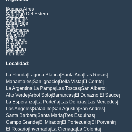
Buenos Aires
Cordoba
Santiago Del Estero
San Luis
Corrientes
Tucuman
Entre Rios
Santa Fe
Salta
Catamarca
La Pampa
Mendoza
Jujuy
Neuquen
Rio Negro
Chaco
Chubut
San Juan
Misiones
Formosa
Localidad:
La Florida
Laguna Blanca
Santa Ana
Las Rosas
|
|
|
|
Manantiales
San Ignacio
Bella Vista
El Cerrito
|
|
|
|
La Argentina
La Pampa
Las Toscas
San Alberto
|
|
|
|
Alto Verde
Arbol Solo
Barrancas
El Durazno
El Sauce
|
|
|
|
|
La Esperanza
La Porteña
Las Delicias
Las Mercedes
|
|
|
|
Los Angeles
Saladillo
San Agustin
San Andres
|
|
|
|
Santa Barbara
Santa Maria
Tres Esquinas
|
|
|
Campo Grande
El Mirador
El Portezuelo
El Porvenir
|
|
|
|
El Rosario
Invernada
La Cienaga
La Colonia
|
|
|
|