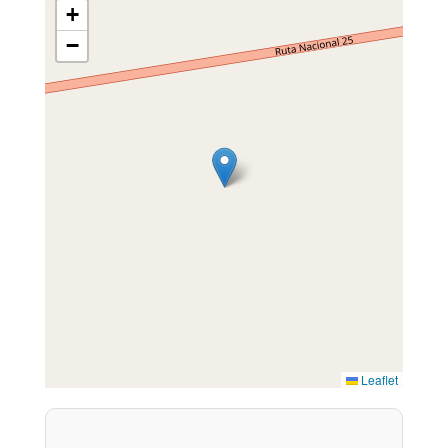
+
−
Leaflet