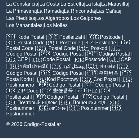
La Constancia
La Costa
La Estrella
La Isla
La Maravilla
|
|
|
|
|
La Primavera
La Ramada
La Rinconada
Las Cañas
|
|
|
|
Las Piedritas
Los Algarrobos
Los Galpones
|
|
|
Los Manantiales
Los Molles
|
🇵🇭
Kode Postal
| 🇩🇪
Postleitzahl
| 🇬🇧
Postcode
|
🇸🇬
Postal Code
| 🇦🇺
Postcode
| 🇳🇿
Postcode
| 🇨🇦
Postal Code
| 🇿🇦
Postal Code
| 🇲🇾
Poskod
| 🇲🇽
Código Postal
| 🇪🇸
Código Postal
| 🇵🇹
Código Postal
|
🇧🇷
CEP
| 🇫🇷
Code Postal
| 🇳🇱
Postcode
| 🇮🇹
CAP
| 🇹🇭
รหัสไปรษณีย์
| 🇵🇰
پوسٹل کوڈ
| 🇮🇳
पिन कोड
| 🇨🇴
Código Postal
| 🇦🇷
Código Postal
| 🇰🇷
우편번호
| 🇹🇷
Posta Kodu
| 🇵🇱
Kod Pocztowy
| 🇷🇴
Cod Poștal
| 🇫🇮
Postinumero
| 🇵🇪
Código Postal
| 🇨🇱
Código Postal
|
🇺🇸
ZIP Code
| 🇯🇵
郵便番号
| 🇦🇹
PLZ
| 🇨🇭
Postleitzahl
| 🇪🇨
Código Postal
| 🇺🇾
Código Postal
|
🇷🇺
Почтовый индекс
| 🇧🇬
Пощенски код
| 🇸🇪
Postnummer
| 🇧🇩
পোস্টকোড
| 🇩🇰
Postnummer
| 🇳🇴
Postnummer
© 2026 Codigo-Postal.ar