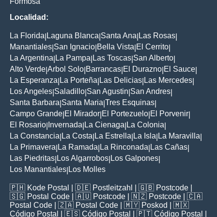
Formosa
Localidad:
La Florida
Laguna Blanca
Santa Ana
Las Rosas
|
|
|
|
Manantiales
San Ignacio
Bella Vista
El Cerrito
|
|
|
|
La Argentina
La Pampa
Las Toscas
San Alberto
|
|
|
|
Alto Verde
Arbol Solo
Barrancas
El Durazno
El Sauce
|
|
|
|
|
La Esperanza
La Porteña
Las Delicias
Las Mercedes
|
|
|
|
Los Angeles
Saladillo
San Agustin
San Andres
|
|
|
|
Santa Barbara
Santa Maria
Tres Esquinas
|
|
|
Campo Grande
El Mirador
El Portezuelo
El Porvenir
|
|
|
|
El Rosario
Invernada
La Cienaga
La Colonia
|
|
|
|
La Constancia
La Costa
La Estrella
La Isla
La Maravilla
|
|
|
|
|
La Primavera
La Ramada
La Rinconada
Las Cañas
|
|
|
|
Las Piedritas
Los Algarrobos
Los Galpones
|
|
|
Los Manantiales
Los Molles
|
🇵🇭
Kode Postal
| 🇩🇪
Postleitzahl
| 🇬🇧
Postcode
|
🇸🇬
Postal Code
| 🇦🇺
Postcode
| 🇳🇿
Postcode
| 🇨🇦
Postal Code
| 🇿🇦
Postal Code
| 🇲🇾
Poskod
| 🇲🇽
Código Postal
| 🇪🇸
Código Postal
| 🇵🇹
Código Postal
|