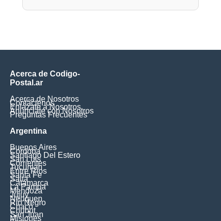
Acerca de Codigo-
Postal.ar
Acerca de Nosotros
Contáctenos
Enlázate a Nosotros
Anúnciate con Nosotros
Preguntas Frecuentes
Argentina
Buenos Aires
Cordoba
Santiago Del Estero
San Luis
Corrientes
Tucuman
Entre Rios
Santa Fe
Salta
Catamarca
La Pampa
Mendoza
Jujuy
Neuquen
Rio Negro
Chaco
Chubut
San Juan
Misiones