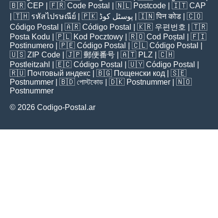
🇧🇷
CEP
| 🇫🇷
Code Postal
| 🇳🇱
Postcode
| 🇮🇹
CAP
| 🇹🇭
รหัสไปรษณีย์
| 🇵🇰
پوسٹل کوڈ
| 🇮🇳
पिन कोड
| 🇨🇴
Código Postal
| 🇦🇷
Código Postal
| 🇰🇷
우편번호
| 🇹🇷
Posta Kodu
| 🇵🇱
Kod Pocztowy
| 🇷🇴
Cod Poștal
| 🇫🇮
Postinumero
| 🇵🇪
Código Postal
| 🇨🇱
Código Postal
|
🇺🇸
ZIP Code
| 🇯🇵
郵便番号
| 🇦🇹
PLZ
| 🇨🇭
Postleitzahl
| 🇪🇨
Código Postal
| 🇺🇾
Código Postal
|
🇷🇺
Почтовый индекс
| 🇧🇬
Пощенски код
| 🇸🇪
Postnummer
| 🇧🇩
পোস্টকোড
| 🇩🇰
Postnummer
| 🇳🇴
Postnummer
© 2026 Codigo-Postal.ar