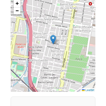
+
−
Leaflet