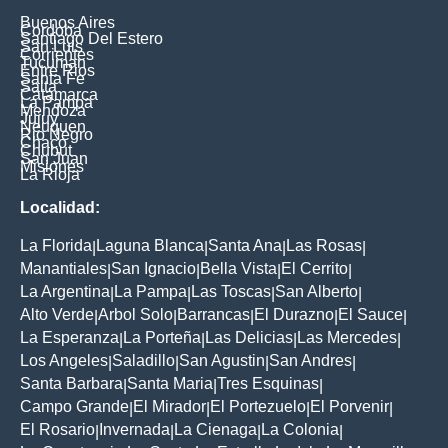
Buenos Aires
Cordoba
Santiago Del Estero
San Luis
Corrientes
Tucuman
Entre Rios
Santa Fe
Salta
Catamarca
La Pampa
Mendoza
Jujuy
Neuquen
Rio Negro
Chaco
Chubut
San Juan
Misiones
La Rioja
Localidad:
La Florida
Laguna Blanca
Santa Ana
Las Rosas
|
|
|
|
Manantiales
San Ignacio
Bella Vista
El Cerrito
|
|
|
|
La Argentina
La Pampa
Las Toscas
San Alberto
|
|
|
|
Alto Verde
Arbol Solo
Barrancas
El Durazno
El Sauce
|
|
|
|
|
La Esperanza
La Porteña
Las Delicias
Las Mercedes
|
|
|
|
Los Angeles
Saladillo
San Agustin
San Andres
|
|
|
|
Santa Barbara
Santa Maria
Tres Esquinas
|
|
|
Campo Grande
El Mirador
El Portezuelo
El Porvenir
|
|
|
|
El Rosario
Invernada
La Cienaga
La Colonia
|
|
|
|