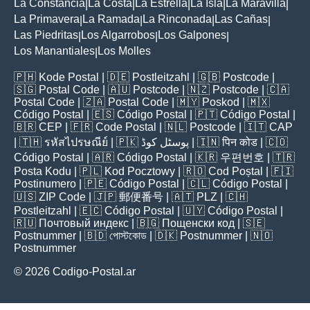
La Constancia
La Costa
La Estrella
La Isla
La Maravilla
|
|
|
|
|
La Primavera
La Ramada
La Rinconada
Las Cañas
|
|
|
|
Las Piedritas
Los Algarrobos
Los Galpones
|
|
|
Los Manantiales
Los Molles
|
🇵🇭
Kode Postal
| 🇩🇪
Postleitzahl
| 🇬🇧
Postcode
|
🇸🇬
Postal Code
| 🇦🇺
Postcode
| 🇳🇿
Postcode
| 🇨🇦
Postal Code
| 🇿🇦
Postal Code
| 🇲🇾
Poskod
| 🇲🇽
Código Postal
| 🇪🇸
Código Postal
| 🇵🇹
Código Postal
|
🇧🇷
CEP
| 🇫🇷
Code Postal
| 🇳🇱
Postcode
| 🇮🇹
CAP
| 🇹🇭
รหัสไปรษณีย์
| 🇵🇰
پوسٹل کوڈ
| 🇮🇳
पिन कोड
| 🇨🇴
Código Postal
| 🇦🇷
Código Postal
| 🇰🇷
우편번호
| 🇹🇷
Posta Kodu
| 🇵🇱
Kod Pocztowy
| 🇷🇴
Cod Poștal
| 🇫🇮
Postinumero
| 🇵🇪
Código Postal
| 🇨🇱
Código Postal
|
🇺🇸
ZIP Code
| 🇯🇵
郵便番号
| 🇦🇹
PLZ
| 🇨🇭
Postleitzahl
| 🇪🇨
Código Postal
| 🇺🇾
Código Postal
|
🇷🇺
Почтовый индекс
| 🇧🇬
Пощенски код
| 🇸🇪
Postnummer
| 🇧🇩
পোস্টকোড
| 🇩🇰
Postnummer
| 🇳🇴
Postnummer
© 2026 Codigo-Postal.ar