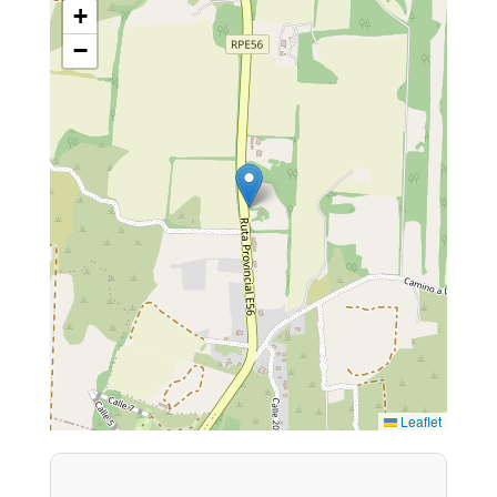
+
−
Leaflet