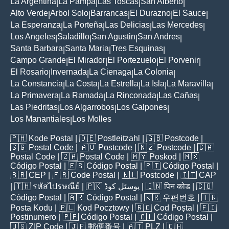
La Argentina
La Pampa
Las Toscas
San Alberto
|
|
|
|
Alto Verde
Arbol Solo
Barrancas
El Durazno
El Sauce
|
|
|
|
|
La Esperanza
La Porteña
Las Delicias
Las Mercedes
|
|
|
|
Los Angeles
Saladillo
San Agustin
San Andres
|
|
|
|
Santa Barbara
Santa Maria
Tres Esquinas
|
|
|
Campo Grande
El Mirador
El Portezuelo
El Porvenir
|
|
|
|
El Rosario
Invernada
La Cienaga
La Colonia
|
|
|
|
La Constancia
La Costa
La Estrella
La Isla
La Maravilla
|
|
|
|
|
La Primavera
La Ramada
La Rinconada
Las Cañas
|
|
|
|
Las Piedritas
Los Algarrobos
Los Galpones
|
|
|
Los Manantiales
Los Molles
|
🇵🇭
Kode Postal
| 🇩🇪
Postleitzahl
| 🇬🇧
Postcode
|
🇸🇬
Postal Code
| 🇦🇺
Postcode
| 🇳🇿
Postcode
| 🇨🇦
Postal Code
| 🇿🇦
Postal Code
| 🇲🇾
Poskod
| 🇲🇽
Código Postal
| 🇪🇸
Código Postal
| 🇵🇹
Código Postal
|
🇧🇷
CEP
| 🇫🇷
Code Postal
| 🇳🇱
Postcode
| 🇮🇹
CAP
| 🇹🇭
รหัสไปรษณีย์
| 🇵🇰
پوسٹل کوڈ
| 🇮🇳
पिन कोड
| 🇨🇴
Código Postal
| 🇦🇷
Código Postal
| 🇰🇷
우편번호
| 🇹🇷
Posta Kodu
| 🇵🇱
Kod Pocztowy
| 🇷🇴
Cod Poștal
| 🇫🇮
Postinumero
| 🇵🇪
Código Postal
| 🇨🇱
Código Postal
|
🇺🇸
ZIP Code
| 🇯🇵
郵便番号
| 🇦🇹
PLZ
| 🇨🇭