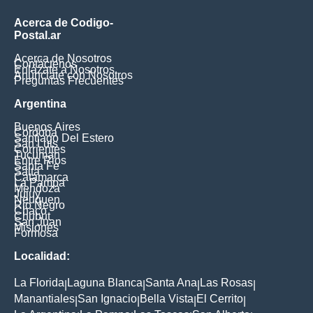
Acerca de Codigo-
Postal.ar
Acerca de Nosotros
Contáctenos
Enlázate a Nosotros
Anúnciate con Nosotros
Preguntas Frecuentes
Argentina
Buenos Aires
Cordoba
Santiago Del Estero
San Luis
Corrientes
Tucuman
Entre Rios
Santa Fe
Salta
Catamarca
La Pampa
Mendoza
Jujuy
Neuquen
Rio Negro
Chaco
Chubut
San Juan
Misiones
Formosa
Localidad:
La Florida
Laguna Blanca
Santa Ana
Las Rosas
|
|
|
|
Manantiales
San Ignacio
Bella Vista
El Cerrito
|
|
|
|