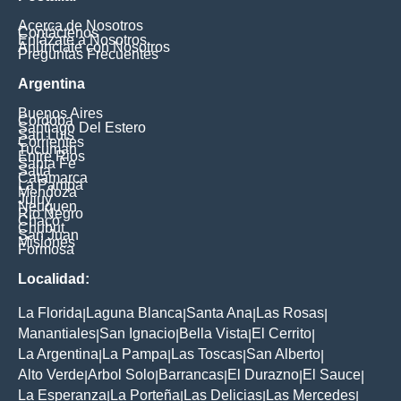
Acerca de Nosotros
Contáctenos
Enlázate a Nosotros
Anúnciate con Nosotros
Preguntas Frecuentes
Argentina
Buenos Aires
Cordoba
Santiago Del Estero
San Luis
Corrientes
Tucuman
Entre Rios
Santa Fe
Salta
Catamarca
La Pampa
Mendoza
Jujuy
Neuquen
Rio Negro
Chaco
Chubut
San Juan
Misiones
Formosa
Localidad:
La Florida
Laguna Blanca
Santa Ana
Las Rosas
|
|
|
|
Manantiales
San Ignacio
Bella Vista
El Cerrito
|
|
|
|
La Argentina
La Pampa
Las Toscas
San Alberto
|
|
|
|
Alto Verde
Arbol Solo
Barrancas
El Durazno
El Sauce
|
|
|
|
|
La Esperanza
La Porteña
Las Delicias
Las Mercedes
|
|
|
|