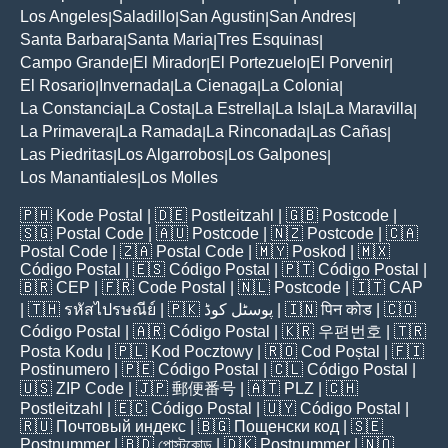
Los Angeles
Saladillo
San Agustin
San Andres
|
|
|
|
Santa Barbara
Santa Maria
Tres Esquinas
|
|
|
Campo Grande
El Mirador
El Portezuelo
El Porvenir
|
|
|
|
El Rosario
Invernada
La Cienaga
La Colonia
|
|
|
|
La Constancia
La Costa
La Estrella
La Isla
La Maravilla
|
|
|
|
|
La Primavera
La Ramada
La Rinconada
Las Cañas
|
|
|
|
Las Piedritas
Los Algarrobos
Los Galpones
|
|
|
Los Manantiales
Los Molles
|
🇵🇭
Kode Postal
| 🇩🇪
Postleitzahl
| 🇬🇧
Postcode
|
🇸🇬
Postal Code
| 🇦🇺
Postcode
| 🇳🇿
Postcode
| 🇨🇦
Postal Code
| 🇿🇦
Postal Code
| 🇲🇾
Poskod
| 🇲🇽
Código Postal
| 🇪🇸
Código Postal
| 🇵🇹
Código Postal
|
🇧🇷
CEP
| 🇫🇷
Code Postal
| 🇳🇱
Postcode
| 🇮🇹
CAP
| 🇹🇭
รหัสไปรษณีย์
| 🇵🇰
پوسٹل کوڈ
| 🇮🇳
पिन कोड
| 🇨🇴
Código Postal
| 🇦🇷
Código Postal
| 🇰🇷
우편번호
| 🇹🇷
Posta Kodu
| 🇵🇱
Kod Pocztowy
| 🇷🇴
Cod Poștal
| 🇫🇮
Postinumero
| 🇵🇪
Código Postal
| 🇨🇱
Código Postal
|
🇺🇸
ZIP Code
| 🇯🇵
郵便番号
| 🇦🇹
PLZ
| 🇨🇭
Postleitzahl
| 🇪🇨
Código Postal
| 🇺🇾
Código Postal
|
🇷🇺
Почтовый индекс
| 🇧🇬
Пощенски код
| 🇸🇪
Postnummer
| 🇧🇩
পোস্টকোড
| 🇩🇰
Postnummer
| 🇳🇴