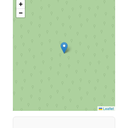
+
−
Leaflet